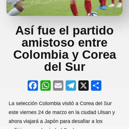
Así fue el partido
amistoso entre
Colombia y Corea
del Sur
F
W
E
T
X
S
a
h
m
e
h
La selección Colombia visitó a Corea del Sur
c
a
a
l
a
este viernes 24 de marzo en la ciudad Ulsan y
e
t
i
e
r
ahora viajará a Japón para desafiar a los
b
s
l
g
e