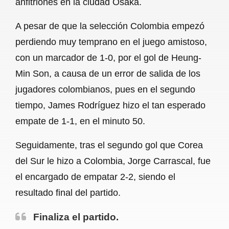
anfitriones en la ciudad Osaka.
o
A
r
A pesar de que la selección Colombia empezó
o
p
a
perdiendo muy temprano en el juego amistoso,
k
p
m
con un marcador de 1-0, por el gol de Heung-
Min Son, a causa de un error de salida de los
jugadores colombianos, pues en el segundo
tiempo, James Rodríguez hizo el tan esperado
empate de 1-1, en el minuto 50.
Seguidamente, tras el segundo gol que Corea
del Sur le hizo a Colombia, Jorge Carrascal, fue
el encargado de empatar 2-2, siendo el
resultado final del partido.
Finaliza el partido.