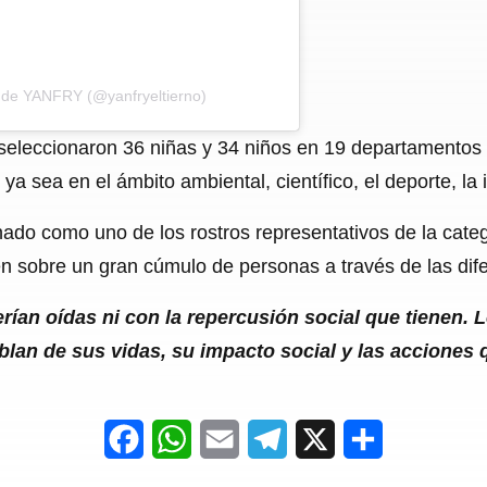
 de YANFRY (@yanfryeltierno)
se seleccionaron 36 niñas y 34 niños en 19 departamentos
ya sea en el ámbito ambiental, científico, el deporte, la 
nado como uno de los rostros representativos de la categ
en sobre un gran cúmulo de personas a través de las dif
rían oídas ni con la repercusión social que tienen. 
blan de sus vidas, su impacto social y las acciones
F
W
E
T
X
S
a
h
m
e
h