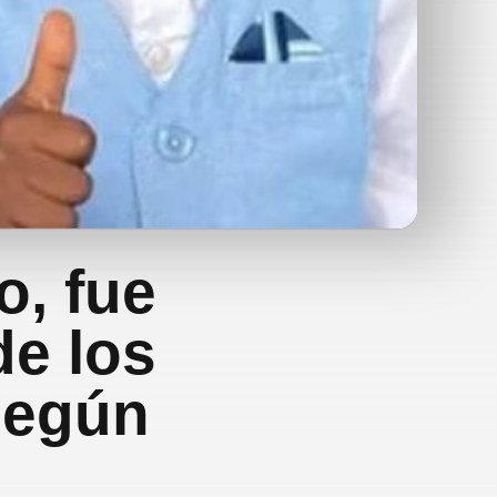
o, fue
e los
 según