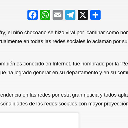
F
W
E
T
X
S
a
h
m
e
h
ry, el niño chocoano se hizo viral por ‘caminar como hom
c
a
a
l
a
tualmente en todas las redes sociales lo aclaman por su 
e
t
i
e
r
b
s
l
g
e
 también es conocido en Internet, fue nombrado por la ‘R
o
A
r
 que ha logrado generar en su departamento y en su comun
o
p
a
k
p
m
endencia en las redes por esta gran noticia y todos apl
sonalidades de las redes sociales con mayor proyección