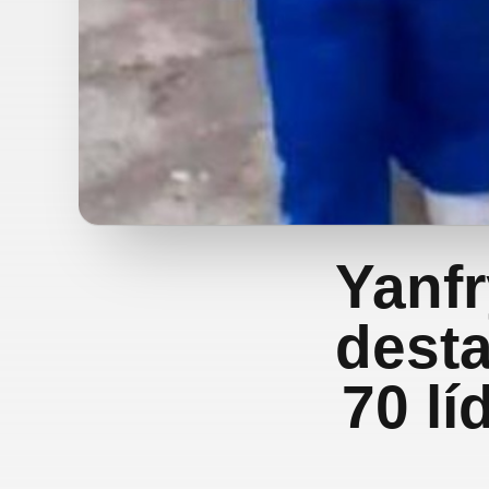
Yanfr
dest
70 lí