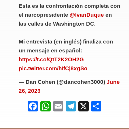
Esta es la confrontación completa con
el narcopresidente
@IvanDuque
en
las calles de Washington DC.
Mi entrevista (en inglés) finaliza con
un mensaje en español:
https://t.co/QtT2K2OH2G
pic.twitter.com/hIfCj8xgSo
— Dan Cohen (@dancohen3000)
June
26, 2023
F
W
E
T
X
S
a
h
m
e
h
c
a
a
l
a