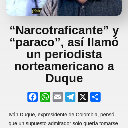
“Narcotraficante” y
“paraco”, así llamó
un periodista
norteamericano a
Duque
F
W
E
T
X
S
a
h
m
e
h
Iván Duque, expresidente de Colombia, pensó
c
a
a
l
a
que un supuesto admirador solo quería tomarse
e
t
i
e
r