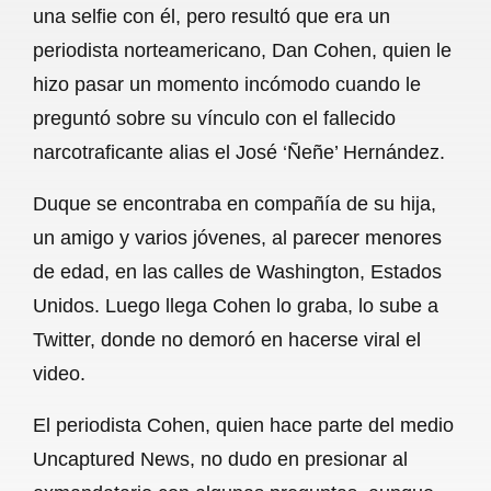
una selfie con él, pero resultó que era un
b
s
l
g
e
periodista norteamericano, Dan Cohen, quien le
o
A
r
hizo pasar un momento incómodo cuando le
preguntó sobre su vínculo con el fallecido
o
p
a
narcotraficante alias el José ‘Ñeñe’ Hernández.
k
p
m
Duque se encontraba en compañía de su hija,
un amigo y varios jóvenes, al parecer menores
de edad, en las calles de Washington, Estados
Unidos. Luego llega Cohen lo graba, lo sube a
Twitter, donde no demoró en hacerse viral el
video.
El periodista Cohen, quien hace parte del medio
Uncaptured News, no dudo en presionar al