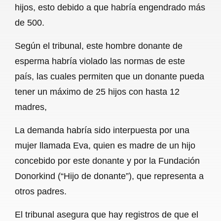
hijos, esto debido a que habría engendrado más
b
s
l
g
e
de 500.
o
A
r
Según el tribunal, este hombre donante de
o
p
a
esperma habría violado las normas de este
k
p
m
país, las cuales permiten que un donante pueda
tener un máximo de 25 hijos con hasta 12
madres,
La demanda habría sido interpuesta por una
mujer llamada Eva, quien es madre de un hijo
concebido por este donante y por la Fundación
Donorkind (“Hijo de donante”), que representa a
otros padres.
El tribunal asegura que hay registros de que el