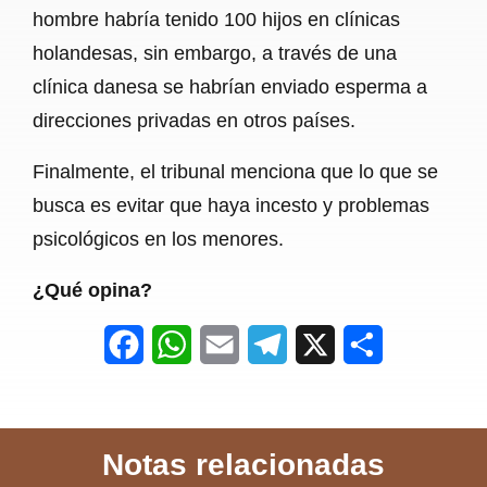
hombre habría tenido 100 hijos en clínicas
holandesas, sin embargo, a través de una
clínica danesa se habrían enviado esperma a
direcciones privadas en otros países.
Finalmente, el tribunal menciona que lo que se
busca es evitar que haya incesto y problemas
psicológicos en los menores.
¿Qué opina?
F
W
E
T
X
S
a
h
m
e
h
c
a
a
l
a
Notas relacionadas
e
t
i
e
r