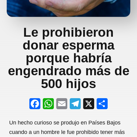
Le prohibieron
donar esperma
porque habría
engendrado más de
500 hijos
F
W
E
T
X
S
a
h
m
e
h
Un hecho curioso se produjo en Países Bajos
c
a
a
l
a
cuando a un hombre le fue prohibido tener más
e
t
i
e
r