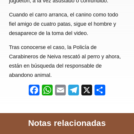
juguetón, a la vez asustado o confundido.
Cuando el carro arranca, el canino como todo
fiel amigo de cuatro patas, sigue el hombre y
desaparece de la toma del video.
Tras conocerse el caso, la Policía de
Carabineros de Neiva rescató al perro y ahora,
están en búsqueda del responsable de
abandono animal.
F
W
E
T
X
S
a
h
m
e
h
c
a
a
l
a
Notas relacionadas
e
t
i
e
r
b
s
l
g
e