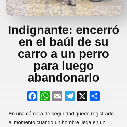
Indignante: encerró
en el baúl de su
carro a un perro
para luego
abandonarlo
F
W
E
T
X
S
a
h
m
e
h
En una cámara de seguridad quedo registrado
c
a
a
l
a
el momento cuando un hombre llega en un
e
t
i
e
r