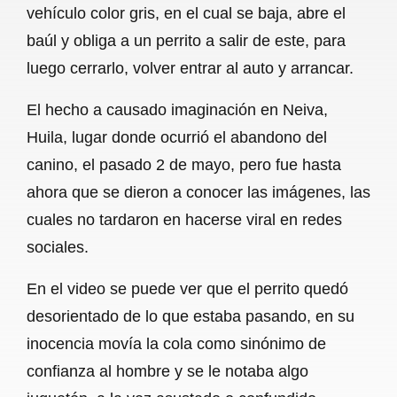
vehículo color gris, en el cual se baja, abre el
b
s
l
g
e
baúl y obliga a un perrito a salir de este, para
o
A
r
luego cerrarlo, volver entrar al auto y arrancar.
o
p
a
El hecho a causado imaginación en Neiva,
k
p
m
Huila, lugar donde ocurrió el abandono del
canino, el pasado 2 de mayo, pero fue hasta
ahora que se dieron a conocer las imágenes, las
cuales no tardaron en hacerse viral en redes
sociales.
En el video se puede ver que el perrito quedó
desorientado de lo que estaba pasando, en su
inocencia movía la cola como sinónimo de
confianza al hombre y se le notaba algo