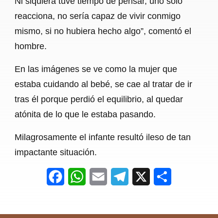
Ni siquiera tuve tiempo de pensar, uno solo
reacciona, no sería capaz de vivir conmigo
mismo, si no hubiera hecho algo”, comentó el
hombre.
En las imágenes se ve como la mujer que
estaba cuidando al bebé, se cae al tratar de ir
tras él porque perdió el equilibrio, al quedar
atónita de lo que le estaba pasando.
Milagrosamente el infante resultó ileso de tan
impactante situación.
F
W
E
T
X
S
a
h
m
e
h
c
a
a
l
a