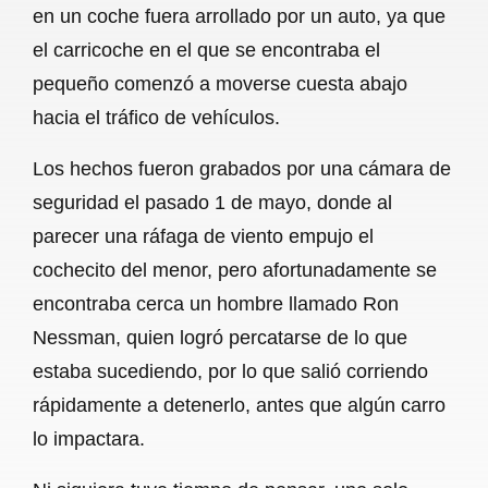
en un coche fuera arrollado por un auto, ya que
b
s
l
g
e
el carricoche en el que se encontraba el
o
A
r
pequeño comenzó a moverse cuesta abajo
hacia el tráfico de vehículos.
o
p
a
k
p
m
Los hechos fueron grabados por una cámara de
seguridad el pasado 1 de mayo, donde al
parecer una ráfaga de viento empujo el
cochecito del menor, pero afortunadamente se
encontraba cerca un hombre llamado Ron
Nessman, quien logró percatarse de lo que
estaba sucediendo, por lo que salió corriendo
rápidamente a detenerlo, antes que algún carro
lo impactara.