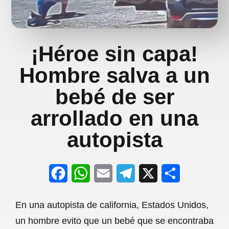
¡Héroe sin capa!
Hombre salva a un
bebé de ser
arrollado en una
autopista
F
W
E
T
X
S
a
h
m
e
h
En una autopista de california, Estados Unidos,
c
a
a
l
a
un hombre evito que un bebé que se encontraba
e
t
i
e
r