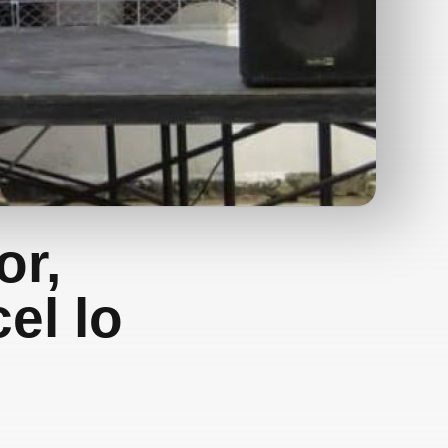
or,
el lo