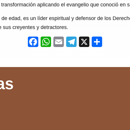
e transformación aplicando el evangelio que conoció en 
 de edad, es un líder espiritual y defensor de los Dere
e sus creyentes y detractores.
F
W
E
T
X
S
a
h
m
e
h
c
a
a
l
a
e
t
i
e
r
as
b
s
l
g
e
o
A
r
o
p
a
k
p
m