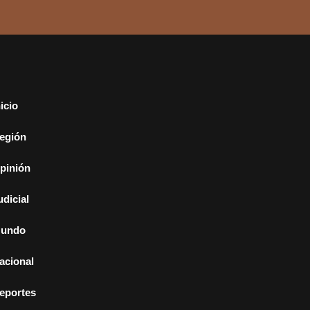
nicio
egión
pinión
udicial
undo
acional
eportes