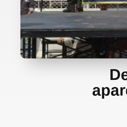
De
apar