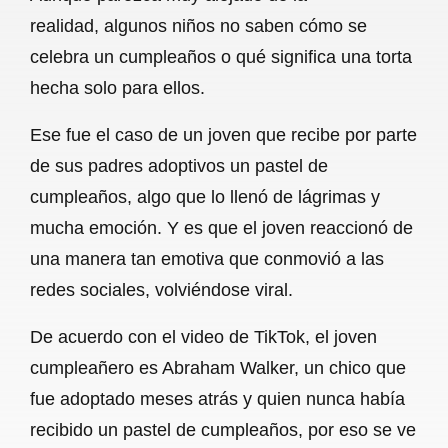
c
a
a
l
a
realidad, algunos niños no saben cómo se
e
t
i
e
r
celebra un cumpleaños o qué significa una torta
b
s
l
g
e
hecha solo para ellos.
o
A
r
Ese fue el caso de un joven que recibe por parte
o
p
a
de sus padres adoptivos un pastel de
k
p
m
cumpleaños, algo que lo llenó de lágrimas y
mucha emoción. Y es que el joven reaccionó de
una manera tan emotiva que conmovió a las
redes sociales, volviéndose viral.
De acuerdo con el video de TikTok, el joven
cumpleañero es Abraham Walker, un chico que
fue adoptado meses atrás y quien nunca había
recibido un pastel de cumpleaños, por eso se ve