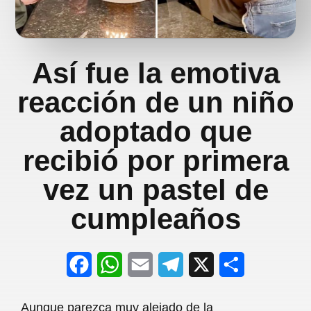
Así fue la emotiva
reacción de un niño
adoptado que
recibió por primera
vez un pastel de
cumpleaños
F
W
E
T
X
S
a
h
m
e
h
Aunque parezca muy alejado de la