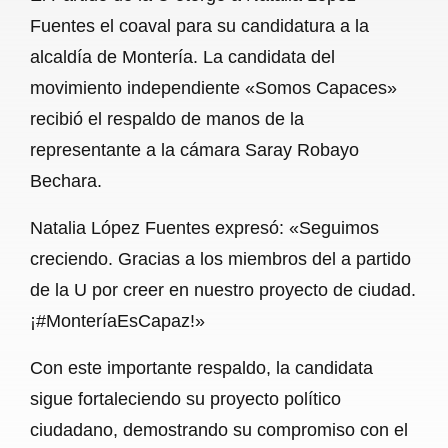
c
a
a
l
a
Fuentes el coaval para su candidatura a la
e
t
i
e
r
alcaldía de Montería. La candidata del
b
s
l
g
e
movimiento independiente «Somos Capaces»
o
A
r
recibió el respaldo de manos de la
representante a la cámara Saray Robayo
o
p
a
Bechara.
k
p
m
Natalia López Fuentes expresó: «Seguimos
creciendo. Gracias a los miembros del a partido
de la U por creer en nuestro proyecto de ciudad.
¡#MonteríaEsCapaz!»
Con este importante respaldo, la candidata
sigue fortaleciendo su proyecto político
ciudadano, demostrando su compromiso con el