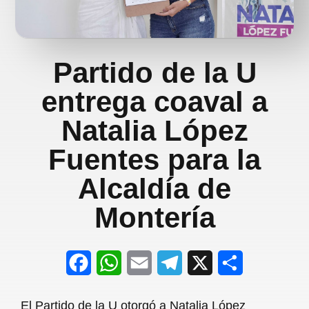
Partido de la U
entrega coaval a
Natalia López
Fuentes para la
Alcaldía de
Montería
F
W
E
T
X
S
a
h
m
e
h
El Partido de la U otorgó a Natalia López