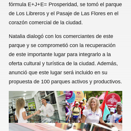
fórmula E+J+E= Prosperidad, se tomó el parque
b
s
l
g
e
de Los Libreros y el Pasaje de Las Flores en el
o
A
r
corazón comercial de la ciudad.
o
p
a
Natalia dialogó con los comerciantes de este
k
p
m
parque y se comprometió con la recuperación
de este importante lugar para integrarlo a la
oferta cultural y turística de la ciudad. Además,
anunció que este lugar será incluido en su
propuesta de 100 parques activos y productivos.