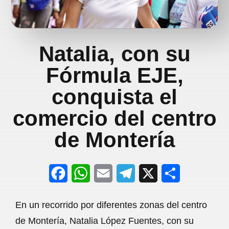
Natalia, con su
Fórmula EJE,
conquista el
comercio del centro
de Montería
F
W
E
T
X
S
a
h
m
e
h
En un recorrido por diferentes zonas del centro
c
a
a
l
a
de Montería, Natalia López Fuentes, con su
e
t
i
e
r