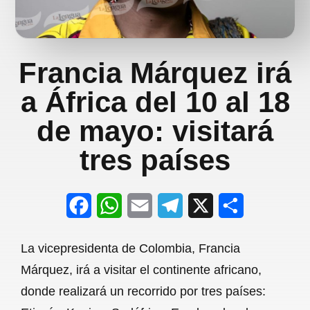
Francia Márquez irá
a África del 10 al 18
de mayo: visitará
tres países
F
W
E
T
X
S
a
h
m
e
h
La vicepresidenta de Colombia, Francia
c
a
a
l
a
Márquez, irá a visitar el continente africano,
e
t
i
e
r
donde realizará un recorrido por tres países:
b
s
l
g
e