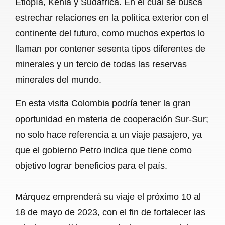
Etiopía, Kenia y Sudáfrica. En el cual se busca
o
A
r
estrechar relaciones en la política exterior con el
continente del futuro, como muchos expertos lo
o
p
a
llaman por contener sesenta tipos diferentes de
k
p
m
minerales y un tercio de todas las reservas
minerales del mundo.
En esta visita Colombia podría tener la gran
oportunidad en materia de cooperación Sur-Sur;
no solo hace referencia a un viaje pasajero, ya
que el gobierno Petro indica que tiene como
objetivo lograr beneficios para el país.
Márquez emprenderá su viaje el próximo 10 al
18 de mayo de 2023, con el fin de fortalecer las