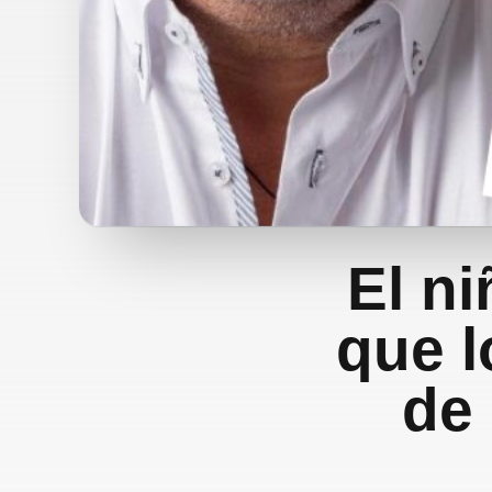
El n
que l
de 