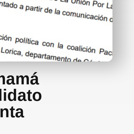
 mamá
didato
anta