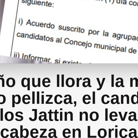
iño que llora y la
o pellizca, el can
los Jattin no lev
cabeza en Lorica