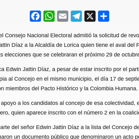
F
W
E
T
X
S
a
h
m
e
h
l Consejo Nacional Electoral admitió la solicitud de revo
c
a
a
l
a
in Díaz a la Alcaldía de Lorica quien tiene el aval del 
e
t
i
e
r
as elecciones que se celebraran el próximo 29 de octubr
b
s
l
g
e
ca Edwin Jattin Díaz, a pesar de estar inscrito por el par
o
A
r
propia al Concejo en el mismo municipio, el día 17 de sep
o
p
a
on miembros del Pacto Histórico y la Colombia Humana.
k
p
m
 apoyo a los candidatos al concejo de esa colectividad, e
ero, quien aparece inscrito con el número 2 en la coalici
arte del señor Edwin Jattin Díaz a la lista del Concejo
rmaron un documento público que denominaron un acto po