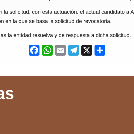
 la solicitud, con esta actuación, el actual candidato a 
ón en la que se basa la solicitud de revocatoria.
s la entidad resuelva y de respuesta a dicha solicitud.
F
W
E
T
X
S
a
h
m
e
h
c
a
a
l
a
e
t
i
e
r
as
b
s
l
g
e
o
A
r
o
p
a
k
p
m