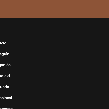
nicio
egión
pinión
udicial
undo
acional
eportes