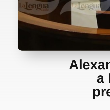
Alexa
a
pr