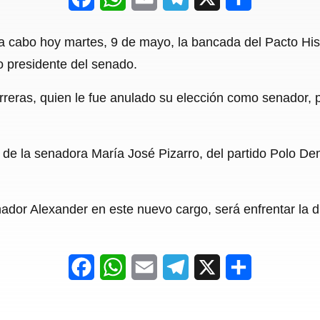
a
h
m
e
h
 cabo hoy martes, 9 de mayo, la bancada del Pacto Histó
c
a
a
l
a
 presidente del senado.
e
t
i
e
r
reras, quien le fue anulado su elección como senador, 
b
s
l
g
e
o
A
r
o
p
a
de la senadora María José Pizarro, del partido Polo Dem
k
p
m
nador Alexander en este nuevo cargo, será enfrentar la 
F
W
E
T
X
S
a
h
m
e
h
c
a
a
l
a