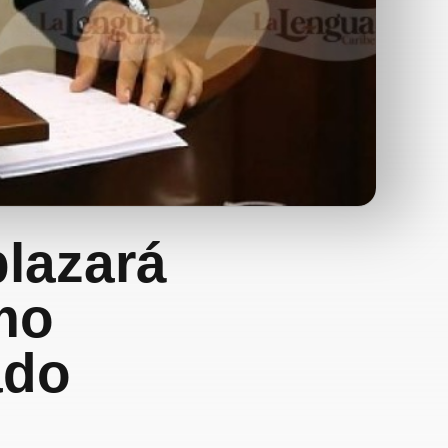
lazará
mo
ado