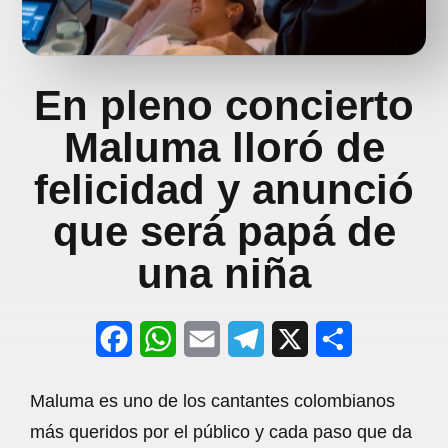
En pleno concierto
Maluma lloró de
felicidad y anunció
que será papá de
una niña
F
W
E
T
X
S
a
h
m
e
h
Maluma es uno de los cantantes colombianos
c
a
a
l
a
más queridos por el público y cada paso que da
e
t
i
e
r