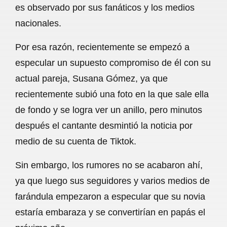
es observado por sus fanáticos y los medios
b
s
l
g
e
nacionales.
o
A
r
Por esa razón, recientemente se empezó a
o
p
a
especular un supuesto compromiso de él con su
k
p
m
actual pareja, Susana Gómez, ya que
recientemente subió una foto en la que sale ella
de fondo y se logra ver un anillo, pero minutos
después el cantante desmintió la noticia por
medio de su cuenta de Tiktok.
Sin embargo, los rumores no se acabaron ahí,
ya que luego sus seguidores y varios medios de
farándula empezaron a especular que su novia
estaría embaraza y se convertirían en papás el