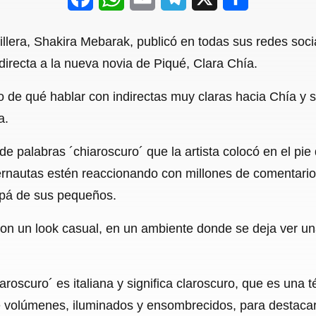
a
h
m
e
h
illera, Shakira Mebarak, publicó en todas sus redes soci
c
a
a
l
a
irecta a la nueva novia de Piqué, Clara Chía.
e
t
i
e
r
de qué hablar con indirectas muy claras hacia Chía y s
b
s
l
g
e
a.
o
A
r
o
p
a
e palabras ´chiaroscuro´ que la artista colocó en el pie 
ternautas estén reaccionando con millones de comentari
k
p
m
apá de sus pequeños.
 con un look casual, en un ambiente donde se deja ver 
aroscuro´ es italiana y significa claroscuro, que es una 
re volúmenes, iluminados y ensombrecidos, para destaca