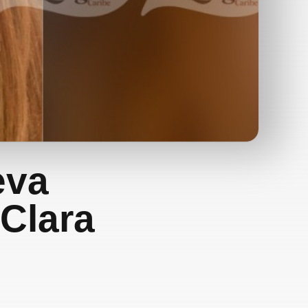
eva
 Clara