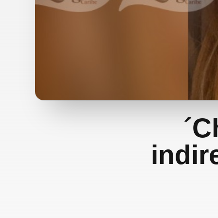
´C
indir