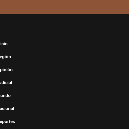
nicio
egión
pinión
udicial
undo
acional
eportes