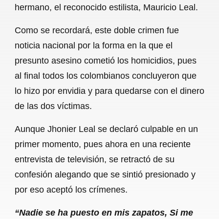
hermano, el reconocido estilista, Mauricio Leal.
b
s
l
g
e
Como se recordará, este doble crimen fue
o
A
r
noticia nacional por la forma en la que el
o
p
a
presunto asesino cometió los homicidios, pues
k
p
m
al final todos los colombianos concluyeron que
lo hizo por envidia y para quedarse con el dinero
de las dos víctimas.
Aunque Jhonier Leal se declaró culpable en un
primer momento, pues ahora en una reciente
entrevista de televisión, se retractó de su
confesión alegando que se sintió presionado y
por eso aceptó los crímenes.
“Nadie se ha puesto en mis zapatos, Si me