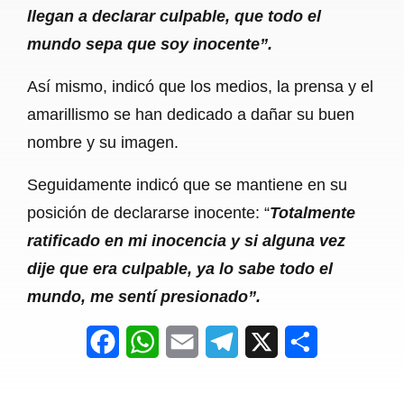
llegan a declarar culpable, que todo el
mundo sepa que soy inocente”.
Así mismo, indicó que los medios, la prensa y el
amarillismo se han dedicado a dañar su buen
nombre y su imagen.
Seguidamente indicó que se mantiene en su
posición de declararse inocente: “
Totalmente
ratificado en mi inocencia y si alguna vez
dije que era culpable, ya lo sabe todo el
mundo, me sentí presionado”.
F
W
E
T
X
S
a
h
m
e
h