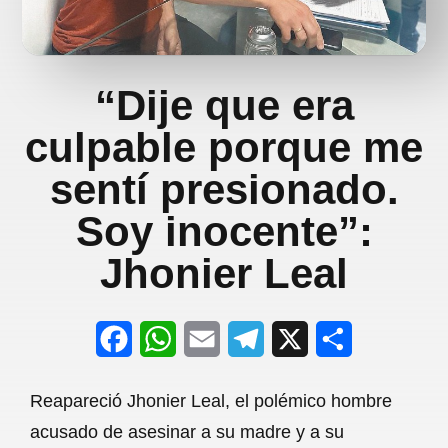
“Dije que era
culpable porque me
sentí presionado.
Soy inocente”:
Jhonier Leal
F
W
E
T
X
S
a
h
m
e
h
Reapareció Jhonier Leal, el polémico hombre
c
a
a
l
a
acusado de asesinar a su madre y a su
e
t
i
e
r