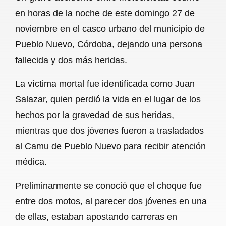
c
a
a
l
a
en horas de la noche de este domingo 27 de
e
t
i
e
r
noviembre en el casco urbano del municipio de
b
s
l
g
e
Pueblo Nuevo, Córdoba, dejando una persona
o
A
r
fallecida y dos más heridas.
o
p
a
La víctima mortal fue identificada como Juan
k
p
m
Salazar, quien perdió la vida en el lugar de los
hechos por la gravedad de sus heridas,
mientras que dos jóvenes fueron a trasladados
al Camu de Pueblo Nuevo para recibir atención
médica.
Preliminarmente se conoció que el choque fue
entre dos motos, al parecer dos jóvenes en una
de ellas, estaban apostando carreras en