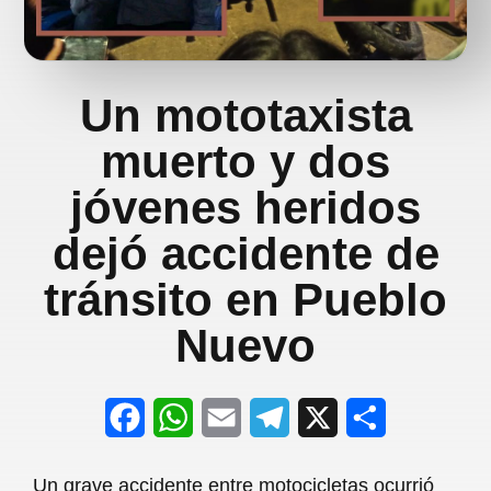
Un mototaxista
muerto y dos
jóvenes heridos
dejó accidente de
tránsito en Pueblo
Nuevo
F
W
E
T
X
S
a
h
m
e
h
Un grave accidente entre motocicletas ocurrió