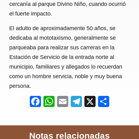
cercanía al parque Divino Niño, cuando ocurrió
el fuerte impacto.
El adulto de aproximadamente 50 años, se
dedicaba al mototaxismo, generalmente se
parqueaba para realizar sus carreras en la
Estación de Servicio de la entrada norte al
municipio, familiares y allegados lo recuerdan
como un hombre servicia, noble y muy buena
persona.
F
W
E
T
X
S
a
h
m
e
h
c
a
a
l
a
Notas relacionadas
e
t
i
e
r