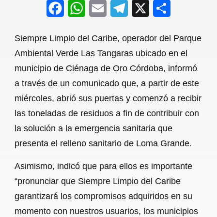
F
W
E
T
X
S
a
h
m
e
h
Siempre Limpio del Caribe, operador del Parque
c
a
a
l
a
Ambiental Verde Las Tangaras ubicado en el
e
t
i
e
r
municipio de Ciénaga de Oro Córdoba, informó
b
s
l
g
e
a través de un comunicado que, a partir de este
o
A
r
miércoles, abrió sus puertas y comenzó a recibir
las toneladas de residuos a fin de contribuir con
o
p
a
la solución a la emergencia sanitaria que
k
p
m
presenta el relleno sanitario de Loma Grande.
Asimismo, indicó que para ellos es importante
“pronunciar que Siempre Limpio del Caribe
garantizará los compromisos adquiridos en su
momento con nuestros usuarios, los municipios