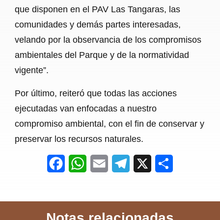
que disponen en el PAV Las Tangaras, las
comunidades y demás partes interesadas,
velando por la observancia de los compromisos
ambientales del Parque y de la normatividad
vigente”.
Por último, reiteró que todas las acciones
ejecutadas van enfocadas a nuestro
compromiso ambiental, con el fin de conservar y
preservar los recursos naturales.
F
W
E
T
X
S
a
h
m
e
h
c
a
a
l
a
Notas relacionadas
e
t
i
e
r