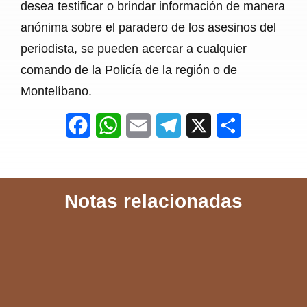
desea testificar o brindar información de manera
anónima sobre el paradero de los asesinos del
periodista, se pueden acercar a cualquier
comando de la Policía de la región o de
Montelíbano.
F
W
E
T
X
S
a
h
m
e
h
c
a
a
l
a
Notas relacionadas
e
t
i
e
r
b
s
l
g
e
o
A
r
o
p
a
k
p
m