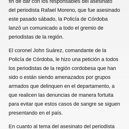
fin de dar con los responsables del asesinato
o
A
r
del periodista Rafael Moreno, que fue asesinado
este pasado sábado, la Policía de Córdoba
o
p
a
lanzó un comunicado a todo el gremio de
k
p
m
periodistas de la región.
El coronel John Suárez, comandante de la
Policía de Córdoba, le hizo una petición a todos
los periodistas de la región cordobesa que han
sido o están siendo amenazados por grupos
armados que delinquen en el departamento, a
que realicen las denuncias de manera fortuita
para evitar que estos casos de sangre se siguen
presentando en el país.
En cuanto al tema del asesinato del periodista