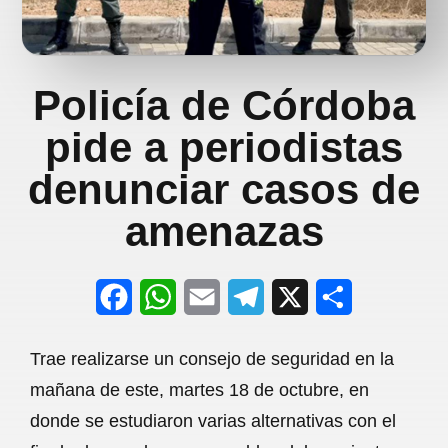
Policía de Córdoba
pide a periodistas
denunciar casos de
amenazas
F
W
E
T
X
S
a
h
m
e
h
Trae realizarse un consejo de seguridad en la
c
a
a
l
a
mañana de este, martes 18 de octubre, en
e
t
i
e
r
donde se estudiaron varias alternativas con el
b
s
l
g
e