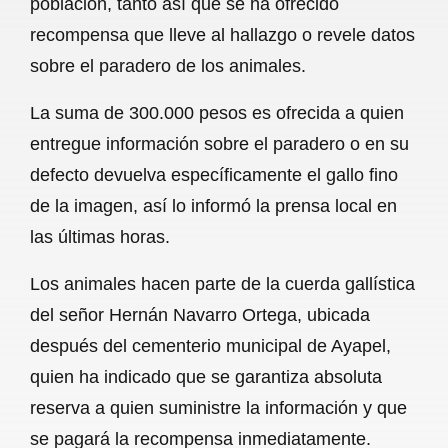
población, tanto así que se ha ofrecido
o
A
r
recompensa que lleve al hallazgo o revele datos
sobre el paradero de los animales.
o
p
a
k
p
m
La suma de 300.000 pesos es ofrecida a quien
entregue información sobre el paradero o en su
defecto devuelva específicamente el gallo fino
de la imagen, así lo informó la prensa local en
las últimas horas.
Los animales hacen parte de la cuerda gallística
del señor Hernán Navarro Ortega, ubicada
después del cementerio municipal de Ayapel,
quien ha indicado que se garantiza absoluta
reserva a quien suministre la información y que
se pagará la recompensa inmediatamente.