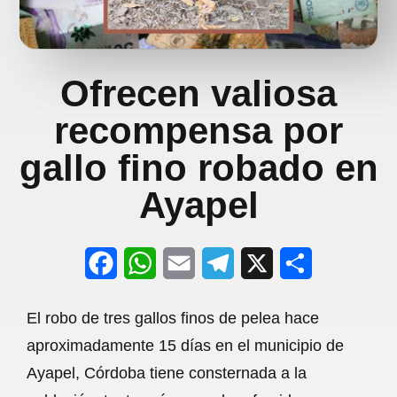
Ofrecen valiosa
recompensa por
gallo fino robado en
Ayapel
F
W
E
T
X
S
a
h
m
e
h
El robo de tres gallos finos de pelea hace
c
a
a
l
a
aproximadamente 15 días en el municipio de
e
t
i
e
r
Ayapel, Córdoba tiene consternada a la
b
s
l
g
e