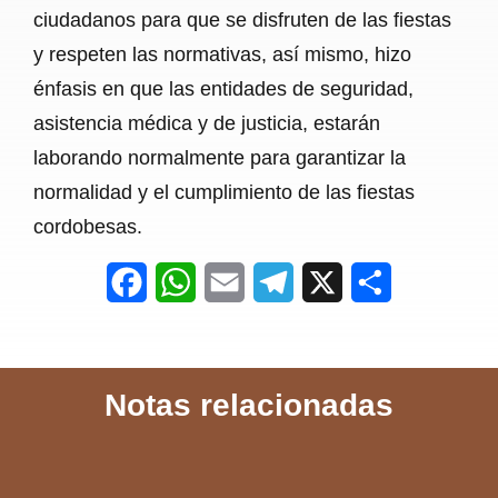
ciudadanos para que se disfruten de las fiestas
y respeten las normativas, así mismo, hizo
énfasis en que las entidades de seguridad,
asistencia médica y de justicia, estarán
laborando normalmente para garantizar la
normalidad y el cumplimiento de las fiestas
cordobesas.
F
W
E
T
X
S
a
h
m
e
h
c
a
a
l
a
Notas relacionadas
e
t
i
e
r
b
s
l
g
e
o
A
r