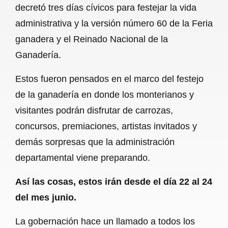
decretó tres días cívicos para festejar la vida
b
s
l
g
e
administrativa y la versión número 60 de la Feria
o
A
r
ganadera y el Reinado Nacional de la
Ganadería.
o
p
a
k
p
m
Estos fueron pensados en el marco del festejo
de la ganadería en donde los monterianos y
visitantes podrán disfrutar de carrozas,
concursos, premiaciones, artistas invitados y
demás sorpresas que la administración
departamental viene preparando.
Así las cosas, estos irán desde el día 22 al 24
del mes junio.
La gobernación hace un llamado a todos los