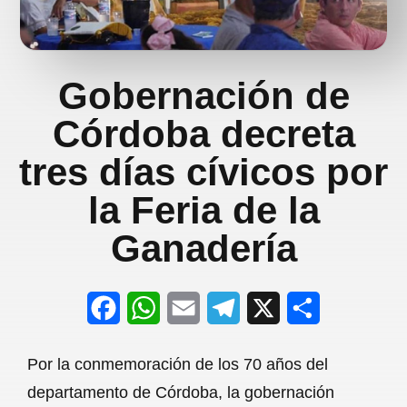
Gobernación de
Córdoba decreta
tres días cívicos por
la Feria de la
Ganadería
F
W
E
T
X
S
a
h
m
e
h
Por la conmemoración de los 70 años del
c
a
a
l
a
departamento de Córdoba, la gobernación
e
t
i
e
r