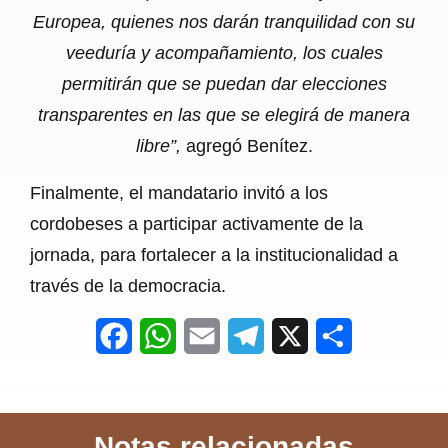
Europea, quienes nos darán tranquilidad con su
veeduría y acompañamiento, los cuales
permitirán que se puedan dar elecciones
transparentes en las que se elegirá de manera
libre”,
agregó Benítez.
Finalmente, el mandatario invitó a los
cordobeses a participar activamente de la
jornada, para fortalecer a la institucionalidad a
través de la democracia.
F
W
E
T
X
S
a
h
m
e
h
c
a
a
l
a
Notas relacionadas
e
t
i
e
r