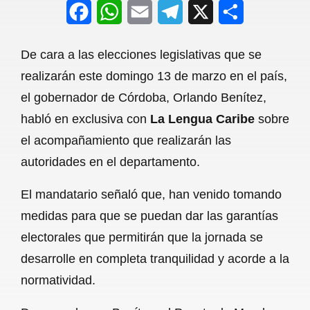
F
W
E
T
X
S
a
h
m
e
h
De cara a las elecciones legislativas que se
c
a
a
l
a
realizarán este domingo 13 de marzo en el país,
e
t
i
e
r
el gobernador de Córdoba, Orlando Benítez,
b
s
l
g
e
habló en exclusiva con
La Lengua Caribe
sobre
o
A
r
el acompañamiento que realizarán las
autoridades en el departamento.
o
p
a
k
p
m
El mandatario señaló que, han venido tomando
medidas para que se puedan dar las garantías
electorales que permitirán que la jornada se
desarrolle en completa tranquilidad y acorde a la
normatividad.