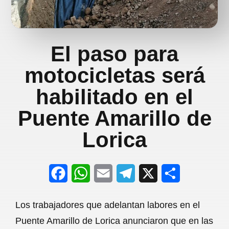
El paso para
motocicletas será
habilitado en el
Puente Amarillo de
Lorica
F
W
E
T
X
S
a
h
m
e
h
Los trabajadores que adelantan labores en el
c
a
a
l
a
Puente Amarillo de Lorica anunciaron que en las
e
t
i
e
r