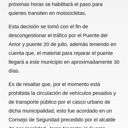
próximas horas se habilitará el paso para
b
s
l
g
e
quienes transiten en motocicletas.
o
A
r
Esta decisión se tomó con el fin de
o
p
a
descongestionar el tráfico por el Puente del
k
p
m
Amor y puente 20 de julio, además teniendo en
cuenta que, el material para reparar el puente
llegará a este municipio en aproximadamente 30
días.
Es de resaltar que, por el momento está
prohibida la circulación de vehículos pesados y
de transporte público por el casco urbano de
dicha municipalidad, esto fue acordado en un
Consejo de Seguridad precedido por el alcalde