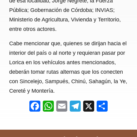
de esa localidad, Jorge Negrete; la Fuerza
Pública; Gobernación de Córdoba; INVIAS;
Ministerio de Agricultura, Vivienda y Territorio,
entre otros actores.
Cabe mencionar que, quienes se dirijan hacia el
interior del país o al norte y requieran pasar por
Lorica en los vehículos antes mencionados,
deberán tomar rutas alternas que los conecten
con Sincelejo, Sampués, Chinú, Sahagún, la Ye,
Cereté y Montería.
F
W
E
T
X
S
a
h
m
e
h
c
a
a
l
a