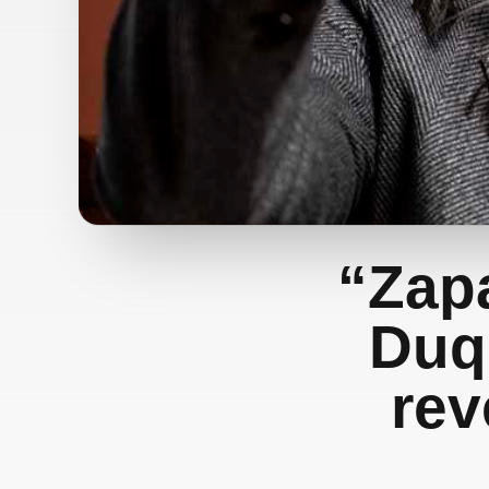
“Zapa
Duq
rev