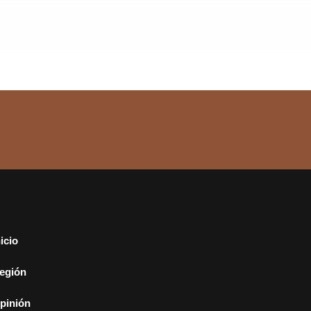
nicio
egión
pinión