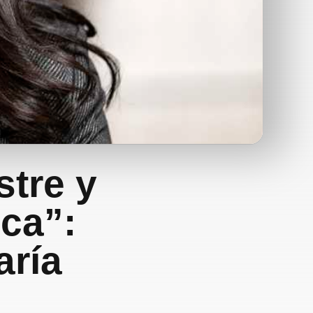
stre y
ca”:
aría