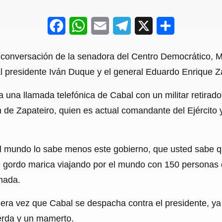
F
W
E
T
X
S
a
h
m
e
h
a conversación de la senadora del Centro Democrático, 
c
a
a
l
a
al presidente Iván Duque y el general Eduardo Enrique Z
e
t
i
e
r
 una llamada telefónica de Cabal con un militar retirad
b
s
l
g
e
ón de Zapateiro, quien es actual comandante del Ejércit
o
A
r
o
p
a
el mundo lo sabe menos este gobierno, que usted sabe q
k
p
m
e gordo marica viajando por el mundo con 150 personas 
mada.
era vez que Cabal se despacha contra el presidente, ya
ierda y un mamerto.