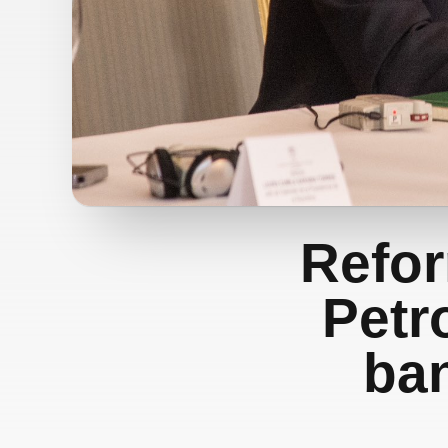
Refor
Petr
ban