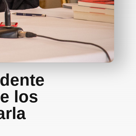
idente
e los
arla