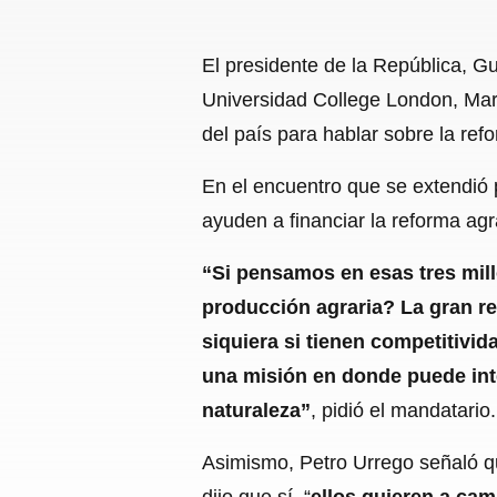
El presidente de la República, G
Universidad College London, Mar
del país para hablar sobre la ref
En el encuentro que se extendió 
ayuden a financiar la reforma agra
“Si pensamos en esas tres mill
producción agraria? La gran re
siquiera si tienen competitivid
una misión en donde puede inter
naturaleza”
, pidió el mandatario.
Asimismo, Petro Urrego señaló qu
dijo que sí, “
ellos quieren a cam