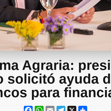
ma Agraria: pres
o solicitó ayuda d
cos para financi
F
W
E
T
X
S