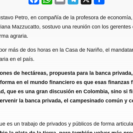
a
h
m
e
h
ustavo Petro, en compañía de la profesora de economía, 
c
a
a
l
a
iana Mazzucatto, sostuvo una reunión con los gerentes
e
t
i
e
r
orma agraria.
b
s
l
g
e
por más de dos horas en la Casa de Nariño, el mandatari
o
A
r
ria en el país.
o
p
a
ones de hectáreas, propuesta para la banca privada,
k
p
m
forma en el mundo financiero es que esas finanzas f
ad, que es una gran discusión en Colombia, sino si f
venir la banca privada, el campesinado común y corri
e es un trabajo de privados y públicos de forma artic
bio la plata de la tierra, pero también volver más pr