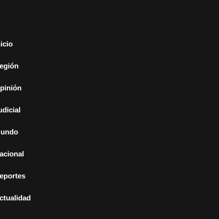
nicio
egión
pinión
udicial
undo
acional
eportes
ctualidad