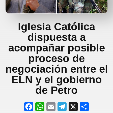
Iglesia Católica
dispuesta a
acompañar posible
proceso de
negociación entre el
ELN y el gobierno
de Petro
F
W
E
T
X
S