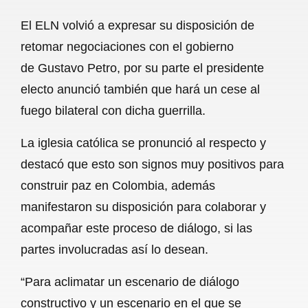
a
h
m
e
h
El ELN volvió a expresar su disposición de
c
a
a
l
a
retomar negociaciones con el gobierno
e
t
i
e
r
de Gustavo Petro, por su parte el presidente
b
s
l
g
e
electo anunció también que hará un cese al
o
A
r
fuego bilateral con dicha guerrilla.
o
p
a
La iglesia católica se pronunció al respecto y
k
p
m
destacó que esto son signos muy positivos para
construir paz en Colombia, además
manifestaron su disposición para colaborar y
acompañar este proceso de diálogo, si las
partes involucradas así lo desean.
“Para aclimatar un escenario de diálogo
constructivo y un escenario en el que se