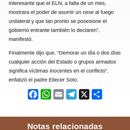
interesante que el ELN, a falta de un mes,
mostrara el poder de asumir un cese al fuego
unilateral y que tan pronto se posesione el
gobierno entrante también lo declaren”,
manifestó.
Finalmente dijo que, “Demorar un día o dos días
cualquier acción del Estado o grupos armados
significa víctimas inocentes en el conflicto”,
enfatizó el padre Eliecer Soto.
F
W
E
T
X
S
a
h
m
e
h
c
a
a
l
a
Notas relacionadas
e
t
i
e
r