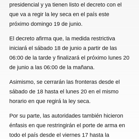
presidencial y ya tienen listo el decreto con el
b
s
l
g
e
que va a regir la ley seca en el país este
o
A
r
próximo domingo 19 de junio.
o
p
a
El decreto afirma que, la medida restrictiva
k
p
m
iniciará el sábado 18 de junio a partir de las
06:00 de la tarde y finalizará el próximo lunes 20
de junio a las 06:00 de la mañana.
Asimismo, se cerrarán las fronteras desde el
sábado de 18 hasta el lunes 20 en el mismo
horario en que regirá la ley seca.
Por su parte, las autoridades también hicieron
énfasis en que restringirán el porte de arma en
todo el país desde el viernes 17 hasta la