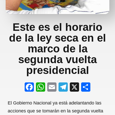
Este es el horario
de la ley seca en el
marco de la
segunda vuelta
presidencial
F
W
E
T
X
S
a
h
m
e
h
El Gobierno Nacional ya está adelantando las
c
a
a
l
a
acciones que se tomarán en la segunda vuelta
e
t
i
e
r