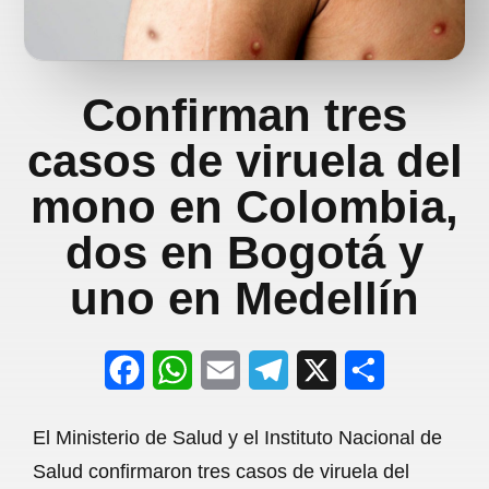
Confirman tres
casos de viruela del
mono en Colombia,
dos en Bogotá y
uno en Medellín
F
W
E
T
X
S
a
h
m
e
h
El Ministerio de Salud y el Instituto Nacional de
c
a
a
l
a
Salud confirmaron tres casos de viruela del
e
t
i
e
r