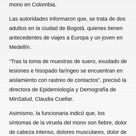
mono en Colombia.
b
s
l
g
e
Las autoridades informaron que, se trata de dos
o
A
r
adultos en la ciudad de Bogotá, quienes tienen
o
p
a
antecedentes de viajes a Europa y un joven en
k
p
m
Medellín.
“Tras la toma de muestras de suero, exudado de
lesiones e hisopado faríngeo se encuentran en
aislamiento con rastreo de contactos”, precisó la
directora de Epidemiología y Demografía de
MinSalud, Claudia Cuellar.
Asimismo, la funcionaria indicó que, los
síntomas de la viruela del mono son fiebre, dolor
de cabeza intenso, dolores musculares, dolor de