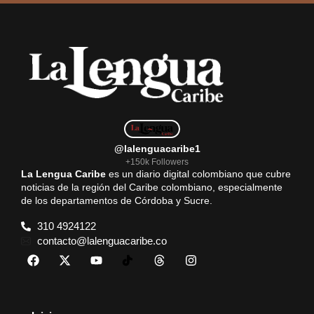
b
s
l
g
e
o
A
r
o
p
a
k
p
m
@lalenguacaribe1
+150k Followers
La Lengua Caribe
es un diario digital colombiano que cubre
noticias de la región del Caribe colombiano, especialmente
de los departamentos de Córdoba y Sucre.
310 4924122
contacto@lalenguacaribe.co