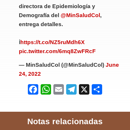
directora de Epidemiología y
Demografía del
@MinSaludCol
,
entrega detalles.
ℹ️
https://t.co/NZ5ruMdh6X
pic.twitter.com/6mq8ZwFRcF
— MinSaludCol (@MinSaludCol)
June
24, 2022
F
W
E
T
X
S
a
h
m
e
h
c
a
a
l
a
Notas relacionadas
e
t
i
e
r