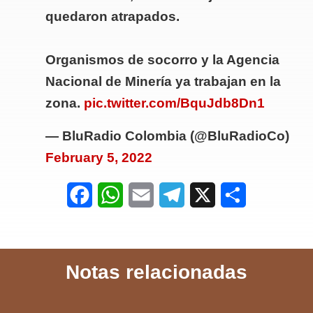
quedaron atrapados.
Organismos de socorro y la Agencia
Nacional de Minería ya trabajan en la
zona.
pic.twitter.com/BquJdb8Dn1
— BluRadio Colombia (@BluRadioCo)
February 5, 2022
F
W
E
T
X
S
a
h
m
e
h
c
a
a
l
a
Notas relacionadas
e
t
i
e
r
b
s
l
g
e