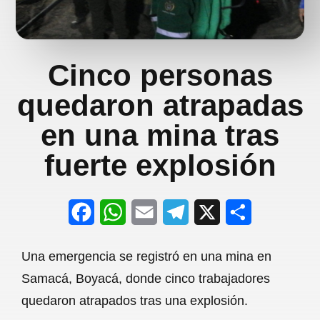
Cinco personas
quedaron atrapadas
en una mina tras
fuerte explosión
F
W
E
T
X
S
a
h
m
e
h
Una emergencia se registró en una mina en
c
a
a
l
a
Samacá, Boyacá, donde cinco trabajadores
e
t
i
e
r
quedaron atrapados tras una explosión.
b
s
l
g
e