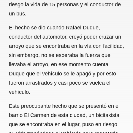
riesgo la vida de 15 personas y el conductor de
b
s
l
g
e
un bus.
o
A
r
El hecho se dio cuando Rafael Duque,
o
p
a
conductor del automotor, creyó poder cruzar un
k
p
m
arroyo que se encontraba en la vía con facilidad,
sin embargo, no se esperaba la fuerza que
llevaba el arroyo, en ese momento cuenta
Duque que el vehículo se le apagó y por esto
fueron arrastrados y casi poco se vuelca el
vehículo.
Este preocupante hecho que se presentó en el
barrio El Carmen de esta ciudad, un bicitaxista
que se encontraba en el lugar, puso en riesgo