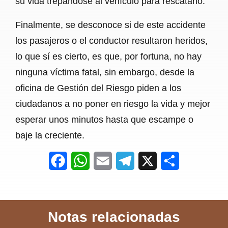
su vida trepándose al vehículo para rescatarlo.
Finalmente, se desconoce si de este accidente
los pasajeros o el conductor resultaron heridos,
lo que sí es cierto, es que, por fortuna, no hay
ninguna víctima fatal, sin embargo, desde la
oficina de Gestión del Riesgo piden a los
ciudadanos a no poner en riesgo la vida y mejor
esperar unos minutos hasta que escampe o
baje la creciente.
F
W
E
T
X
S
a
h
m
e
h
c
a
a
l
a
Notas relacionadas
e
t
i
e
r