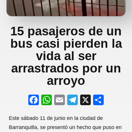
15 pasajeros de un
bus casi pierden la
vida al ser
arrastrados por un
arroyo
F
W
E
T
X
S
a
h
m
e
h
Este sábado 11 de junio en la ciudad de
c
a
a
l
a
Barranquilla, se presentó un hecho que puso en
e
t
i
e
r