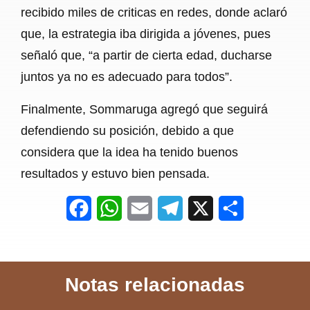
recibido miles de criticas en redes, donde aclaró
que, la estrategia iba dirigida a jóvenes, pues
señaló que, “a partir de cierta edad, ducharse
juntos ya no es adecuado para todos”.
Finalmente, Sommaruga agregó que seguirá
defendiendo su posición, debido a que
considera que la idea ha tenido buenos
resultados y estuvo bien pensada.
F
W
E
T
X
S
a
h
m
e
h
c
a
a
l
a
Notas relacionadas
e
t
i
e
r
b
s
l
g
e