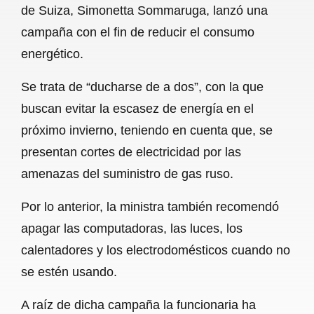
de Suiza, Simonetta Sommaruga, lanzó una
b
s
l
g
e
campaña con el fin de reducir el consumo
o
A
r
energético.
o
p
a
Se trata de “ducharse de a dos”, con la que
k
p
m
buscan evitar la escasez de energía en el
próximo invierno, teniendo en cuenta que, se
presentan cortes de electricidad por las
amenazas del suministro de gas ruso.
Por lo anterior, la ministra también recomendó
apagar las computadoras, las luces, los
calentadores y los electrodomésticos cuando no
se estén usando.
A raíz de dicha campaña la funcionaria ha