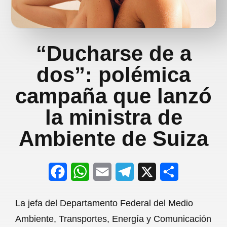
“Ducharse de a
dos”: polémica
campaña que lanzó
la ministra de
Ambiente de Suiza
F
W
E
T
X
S
a
h
m
e
h
La jefa del Departamento Federal del Medio
c
a
a
l
a
Ambiente, Transportes, Energía y Comunicación
e
t
i
e
r