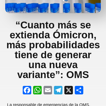
“Cuanto más se
extienda Ómicron,
más probabilidades
tiene de generar
una nueva
variante”: OMS
F
W
E
T
X
S
a
h
m
e
h
La responsable de emergencias de la OMS,