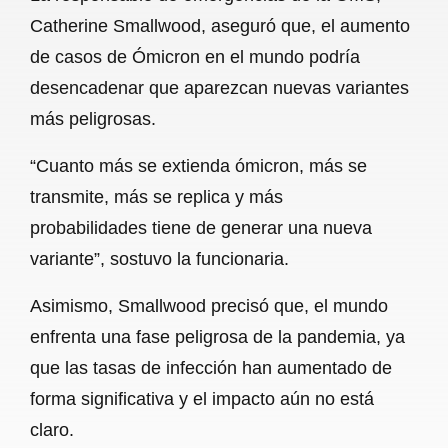
c
a
a
l
a
Catherine Smallwood, aseguró que, el aumento
e
t
i
e
r
de casos de Ómicron en el mundo podría
b
s
l
g
e
desencadenar que aparezcan nuevas variantes
o
A
r
más peligrosas.
o
p
a
“Cuanto más se extienda ómicron, más se
k
p
m
transmite, más se replica y más
probabilidades tiene de generar una nueva
variante”, sostuvo la funcionaria.
Asimismo, Smallwood precisó que, el mundo
enfrenta una fase peligrosa de la pandemia, ya
que las tasas de infección han aumentado de
forma significativa y el impacto aún no está
claro.