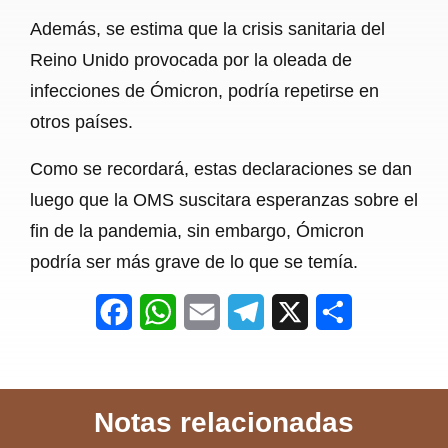
Además, se estima que la crisis sanitaria del
Reino Unido provocada por la oleada de
infecciones de Ómicron, podría repetirse en
otros países.
Como se recordará, estas declaraciones se dan
luego que la OMS suscitara esperanzas sobre el
fin de la pandemia, sin embargo, Ómicron
podría ser más grave de lo que se temía.
F
W
E
T
X
S
a
h
m
e
h
c
a
a
l
a
Notas relacionadas
e
t
i
e
r