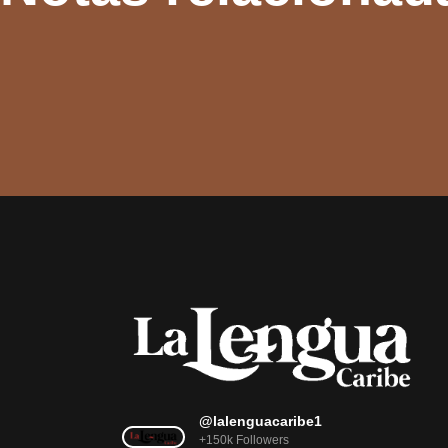
@lalenguacaribe1
+150k Followers