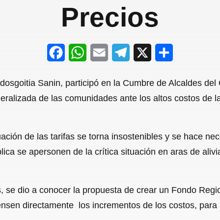
Precios
F
W
E
T
X
S
a
h
m
e
h
rdosgoitia Sanin, participó en la Cumbre de Alcaldes de
c
a
a
l
a
ralizada de las comunidades ante los altos costos de la
e
t
i
e
r
b
s
l
g
e
ación de las tarifas se torna insostenibles y se hace n
o
A
r
ca se apersonen de la crítica situación en aras de alivia
o
p
a
k
p
m
s, se dio a conocer la propuesta de crear un Fondo Regi
sen directamente los incrementos de los costos, para as