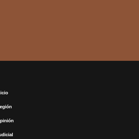
nicio
egión
pinión
udicial