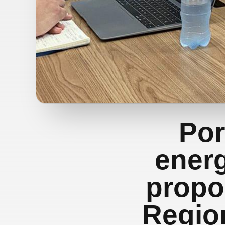
Por
energ
propo
Region