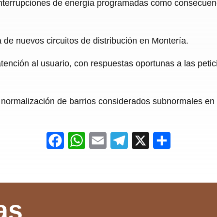
 interrupciones de energía programadas como consecuenc
 de nuevos circuitos de distribución en Montería.
tención al usuario, con respuestas oportunas a las peti
ara normalización de barrios considerados subnormales en
F
W
E
T
X
S
a
h
m
e
h
c
a
a
l
a
e
t
i
e
r
as
b
s
l
g
e