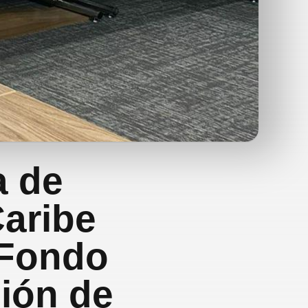
a de
Caribe
 Fondo
ción de