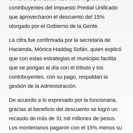
c
a
a
l
a
contribuyentes del Impuesto Predial Unificado
e
t
i
e
r
que aprovecharon el descuento del 15%
b
s
l
g
e
otorgado por el Gobierno de la Gente.
o
A
r
La cifra fue confirmada por la secretaria de
o
p
a
Hacienda, Mónica Haddag Sofán, quien explicó
k
p
m
que con estas estrategias el municipio facilita
que se pongan al día con el tributo y los
contribuyentes, con su pago, respaldan la
gestión de la Administración.
De acuerdo a lo expresado por la funcionaria,
gracias al beneficio del descuento se logró un
recaudo de más de 31 mil millones de pesos.
Los monterianos pagaron con el 15% menos su