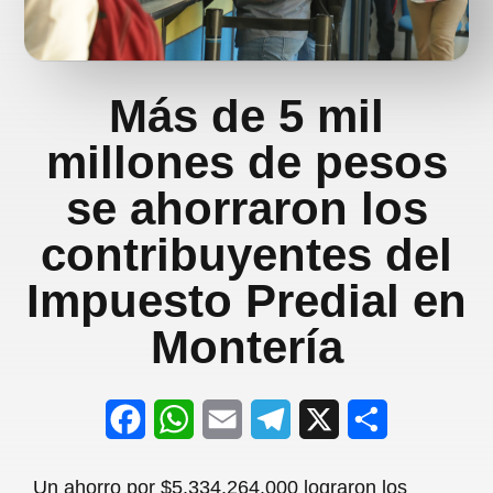
Más de 5 mil
millones de pesos
se ahorraron los
contribuyentes del
Impuesto Predial en
Montería
F
W
E
T
X
S
a
h
m
e
h
Un ahorro por $5.334.264.000 lograron los