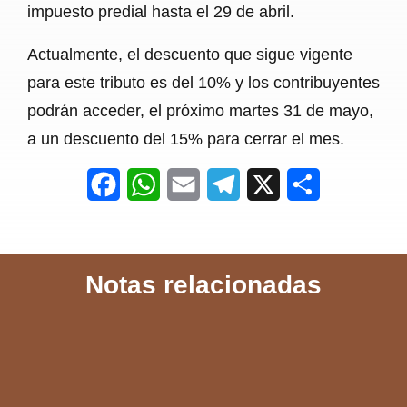
impuesto predial hasta el 29 de abril.
Actualmente, el descuento que sigue vigente
para este tributo es del 10% y los contribuyentes
podrán acceder, el próximo martes 31 de mayo,
a un descuento del 15% para cerrar el mes.
F
W
E
T
X
S
a
h
m
e
h
c
a
a
l
a
Notas relacionadas
e
t
i
e
r
b
s
l
g
e
o
A
r
o
p
a