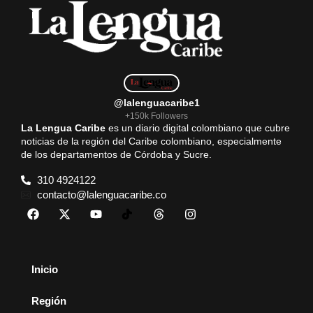
o
p
a
k
p
m
@lalenguacaribe1
+150k Followers
La Lengua Caribe
es un diario digital colombiano que cubre
noticias de la región del Caribe colombiano, especialmente
de los departamentos de Córdoba y Sucre.
310 4924122
contacto@lalenguacaribe.co
Inicio
Región