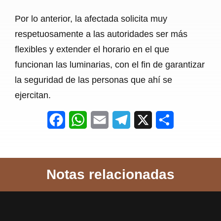
Por lo anterior, la afectada solicita muy
respetuosamente a las autoridades ser más
flexibles y extender el horario en el que
funcionan las luminarias, con el fin de garantizar
la seguridad de las personas que ahí se
ejercitan.
F
W
E
T
X
S
a
h
m
e
h
c
a
a
l
a
Notas relacionadas
e
t
i
e
r
b
s
l
g
e
o
A
r