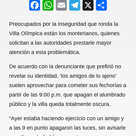
F
W
E
T
X
S
a
h
m
e
h
Preocupados por la inseguridad que ronda la
c
a
a
l
a
Villa Olímpica están los monterianos, quienes
e
t
i
e
r
solicitan a las autoridades prestarle mayor
b
s
l
g
e
atención a esta problemática.
o
A
r
De acuerdo con la denunciante que prefirió no
o
p
a
revelar su identidad, ‘los amigos de lo ajeno’
k
p
m
suelen aprovechar para cometer sus fechorías a
partir de las 9:00 p.m. que apagan el alumbrado
público y la villa queda totalmente oscura.
“Ayer estaba haciendo ejercicio con un amigo y
a las 9 en punto apagaron las luces, sin avisarle