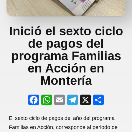
Inició el sexto ciclo
de pagos del
programa Familias
en Acción en
Montería
F
W
E
T
X
S
a
h
m
e
h
El sexto ciclo de pagos del año del programa
c
a
a
l
a
Familias en Acción, corresponde al periodo de
e
t
i
e
r