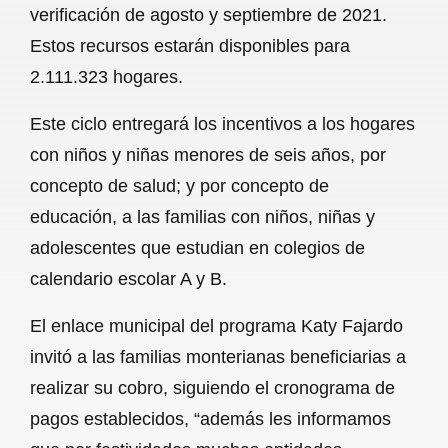
verificación de agosto y septiembre de 2021.
b
s
l
g
e
Estos recursos estarán disponibles para
o
A
r
2.111.323 hogares.
o
p
a
Este ciclo entregará los incentivos a los hogares
k
p
m
con niños y niñas menores de seis años, por
concepto de salud; y por concepto de
educación, a las familias con niños, niñas y
adolescentes que estudian en colegios de
calendario escolar A y B.
El enlace municipal del programa Katy Fajardo
invitó a las familias monterianas beneficiarias a
realizar su cobro, siguiendo el cronograma de
pagos establecidos, “además les informamos