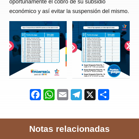
oportunamente el cobro de su subsidio
económico y así evitar la suspensión del mismo.
F
W
E
T
X
S
a
h
m
e
h
c
a
a
l
a
Notas relacionadas
e
t
i
e
r