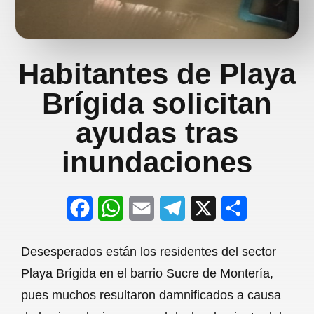
Habitantes de Playa
Brígida solicitan
ayudas tras
inundaciones
F
W
E
T
X
S
a
h
m
e
h
Desesperados están los residentes del sector
c
a
a
l
a
Playa Brígida en el barrio Sucre de Montería,
e
t
i
e
r
pues muchos resultaron damnificados a causa
b
s
l
g
e