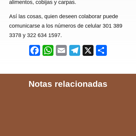
alimentos, cobijas y carpas.
Así las cosas, quien deseen colaborar puede
comunicarse a los números de celular 301 389
3378 y 322 634 1597.
F
W
E
T
X
S
a
h
m
e
h
c
a
a
l
a
Notas relacionadas
e
t
i
e
r
b
s
l
g
e
o
A
r
o
p
a
k
p
m