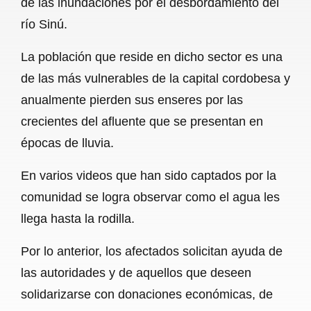
de las inundaciones por el desbordamiento del
o
A
r
río Sinú.
o
p
a
La población que reside en dicho sector es una
k
p
m
de las más vulnerables de la capital cordobesa y
anualmente pierden sus enseres por las
crecientes del afluente que se presentan en
épocas de lluvia.
En varios videos que han sido captados por la
comunidad se logra observar como el agua les
llega hasta la rodilla.
Por lo anterior, los afectados solicitan ayuda de
las autoridades y de aquellos que deseen
solidarizarse con donaciones económicas, de