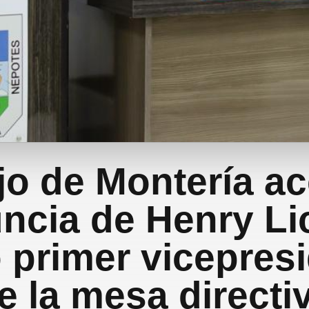
o de Montería ac
ncia de Henry L
primer vicepres
e la mesa directi