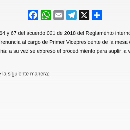
F
W
E
T
X
S
a
h
m
e
h
 64 y 67 del acuerdo 021 de 2018 del Reglamento intern
c
a
a
l
a
 renuncia al cargo de Primer Vicepresidente de la mesa 
e
t
i
e
r
ona; a su vez se expresó el procedimiento para suplir la
b
s
l
g
e
o
A
r
e la siguiente manera:
o
p
a
k
p
m