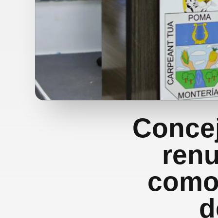
Concej
renu
como 
d