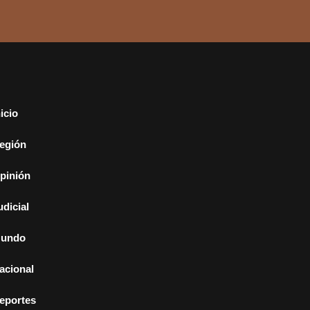
nicio
egión
pinión
udicial
undo
acional
eportes