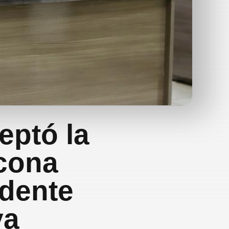
eptó la
icona
idente
va