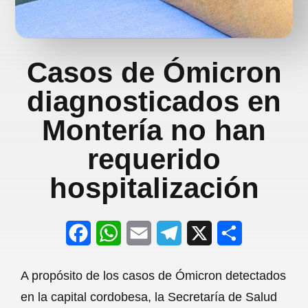
Casos de Ómicron
diagnosticados en
Montería no han
requerido
hospitalización
F
W
E
T
X
S
a
h
m
e
h
A propósito de los casos de Ómicron detectados
c
a
a
l
a
en la capital cordobesa, la Secretaría de Salud
e
t
i
e
r