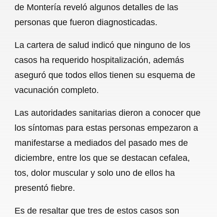
de Montería reveló algunos detalles de las
b
s
l
g
e
personas que fueron diagnosticadas.
o
A
r
La cartera de salud indicó que ninguno de los
o
p
a
casos ha requerido hospitalización, además
k
p
m
aseguró que todos ellos tienen su esquema de
vacunación completo.
Las autoridades sanitarias dieron a conocer que
los síntomas para estas personas empezaron a
manifestarse a mediados del pasado mes de
diciembre, entre los que se destacan cefalea,
tos, dolor muscular y solo uno de ellos ha
presentó fiebre.
Es de resaltar que tres de estos casos son