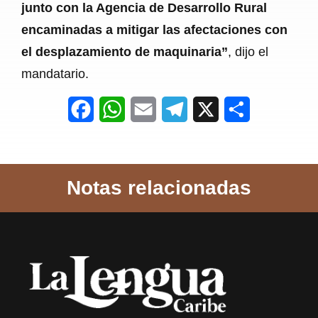
junto con la Agencia de Desarrollo Rural
encaminadas a mitigar las afectaciones con
el desplazamiento de maquinaria”
, dijo el
mandatario.
F
W
E
T
X
S
a
h
m
e
h
c
a
a
l
a
Notas relacionadas
e
t
i
e
r
b
s
l
g
e
o
A
r
o
p
a
k
p
m