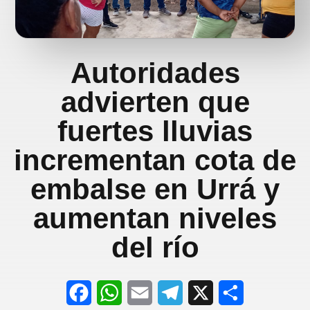
Autoridades
advierten que
fuertes lluvias
incrementan cota de
embalse en Urrá y
aumentan niveles
del río
F
W
E
T
X
S