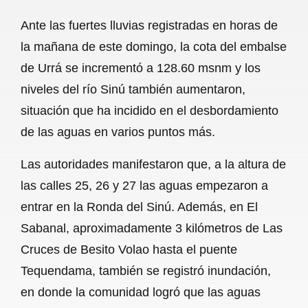
a
h
m
e
h
Ante las fuertes lluvias registradas en horas de
c
a
a
l
a
la mañana de este domingo, la cota del embalse
e
t
i
e
r
de Urrá se incrementó a 128.60 msnm y los
b
s
l
g
e
niveles del río Sinú también aumentaron,
o
A
r
situación que ha incidido en el desbordamiento
de las aguas en varios puntos más.
o
p
a
k
p
m
Las autoridades manifestaron que, a la altura de
las calles 25, 26 y 27 las aguas empezaron a
entrar en la Ronda del Sinú. Además, en El
Sabanal, aproximadamente 3 kilómetros de Las
Cruces de Besito Volao hasta el puente
Tequendama, también se registró inundación,
en donde la comunidad logró que las aguas