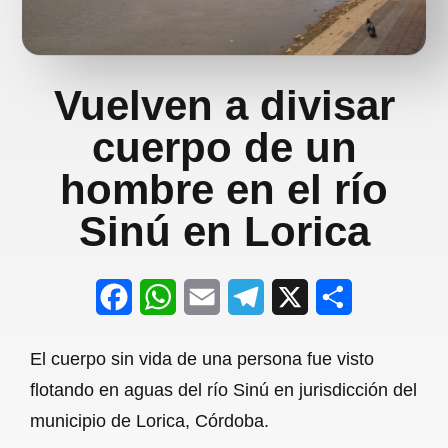
Vuelven a divisar
cuerpo de un
hombre en el río
Sinú en Lorica
F
W
E
T
X
S
a
h
m
e
h
El cuerpo sin vida de una persona fue visto
c
a
a
l
a
flotando en aguas del río Sinú en jurisdicción del
e
t
i
e
r
municipio de Lorica, Córdoba.
b
s
l
g
e