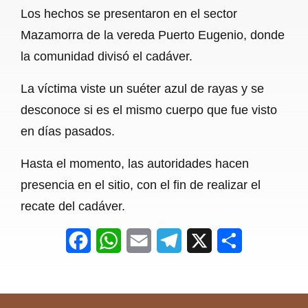
Los hechos se presentaron en el sector
o
A
r
Mazamorra de la vereda Puerto Eugenio, donde
o
p
a
la comunidad divisó el cadáver.
k
p
m
La víctima viste un suéter azul de rayas y se
desconoce si es el mismo cuerpo que fue visto
en días pasados.
Hasta el momento, las autoridades hacen
presencia en el sitio, con el fin de realizar el
recate del cadáver.
F
W
E
T
X
S
a
h
m
e
h
c
a
a
l
a