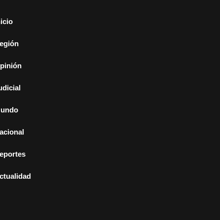
nicio
egión
pinión
udicial
undo
acional
eportes
ctualidad