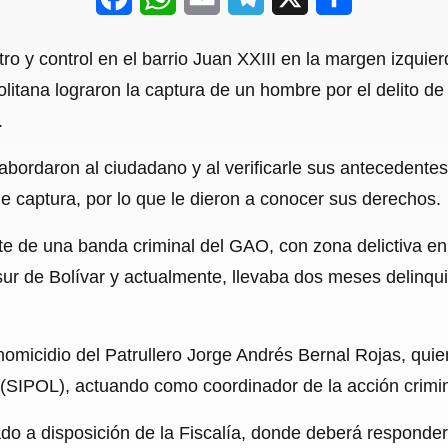
a
h
m
e
h
ro y control en el barrio Juan XXIII en la margen izquie
c
a
a
l
a
litana lograron la captura de un hombre por el delito de
e
t
i
e
r
.
b
s
l
g
e
bordaron al ciudadano y al verificarle sus antecedentes
o
A
r
e captura, por lo que le dieron a conocer sus derechos.
o
p
a
rte de una banda criminal del GAO, con zona delictiva en
k
p
m
ur de Bolívar y actualmente, llevaba dos meses delinqui
omicidio del Patrullero Jorge Andrés Bernal Rojas, quie
l (SIPOL), actuando como coordinador de la acción crimin
do a disposición de la Fiscalía, donde deberá responder