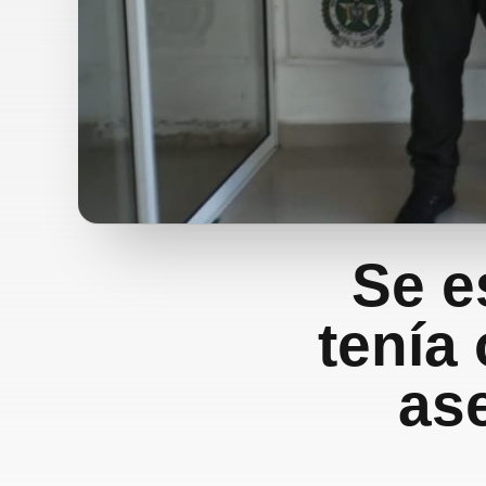
Se e
tenía
ase