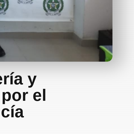
ría y
por el
icía