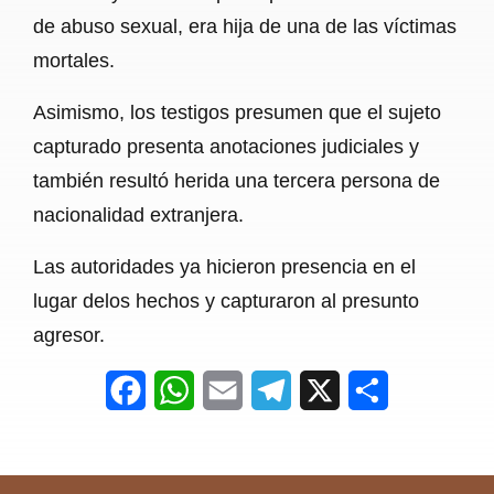
de abuso sexual, era hija de una de las víctimas
mortales.
Asimismo, los testigos presumen que el sujeto
capturado presenta anotaciones judiciales y
también resultó herida una tercera persona de
nacionalidad extranjera.
Las autoridades ya hicieron presencia en el
lugar delos hechos y capturaron al presunto
agresor.
F
W
E
T
X
S
a
h
m
e
h
c
a
a
l
a