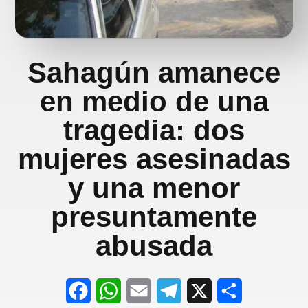
Sahagún amanece
en medio de una
tragedia: dos
mujeres asesinadas
y una menor
presuntamente
abusada
F
W
E
T
X
S