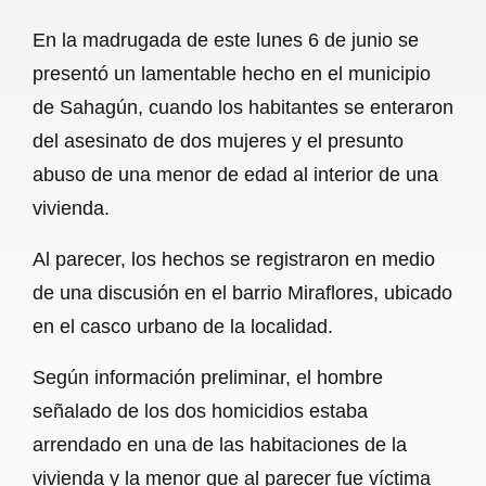
a
h
m
e
h
En la madrugada de este lunes 6 de junio se
c
a
a
l
a
presentó un lamentable hecho en el municipio
e
t
i
e
r
de Sahagún, cuando los habitantes se enteraron
b
s
l
g
e
del asesinato de dos mujeres y el presunto
o
A
r
abuso de una menor de edad al interior de una
vivienda.
o
p
a
k
p
m
Al parecer, los hechos se registraron en medio
de una discusión en el barrio Miraflores, ubicado
en el casco urbano de la localidad.
Según información preliminar, el hombre
señalado de los dos homicidios estaba
arrendado en una de las habitaciones de la
vivienda y la menor que al parecer fue víctima