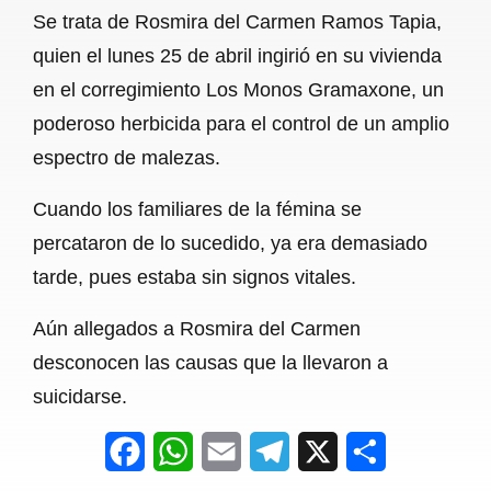
Se trata de Rosmira del Carmen Ramos Tapia,
o
A
r
quien el lunes 25 de abril ingirió en su vivienda
o
p
a
en el corregimiento Los Monos Gramaxone, un
k
p
m
poderoso herbicida para el control de un amplio
espectro de malezas.
Cuando los familiares de la fémina se
percataron de lo sucedido, ya era demasiado
tarde, pues estaba sin signos vitales.
Aún allegados a Rosmira del Carmen
desconocen las causas que la llevaron a
suicidarse.
F
W
E
T
X
S
a
h
m
e
h