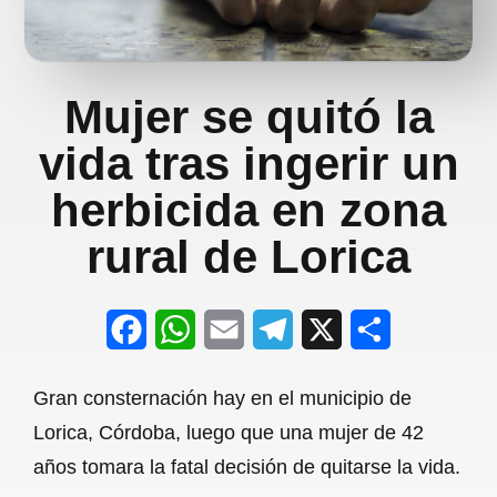
Mujer se quitó la
vida tras ingerir un
herbicida en zona
rural de Lorica
F
W
E
T
X
S
a
h
m
e
h
Gran consternación hay en el municipio de
c
a
a
l
a
Lorica, Córdoba, luego que una mujer de 42
e
t
i
e
r
años tomara la fatal decisión de quitarse la vida.
b
s
l
g
e