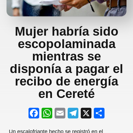
Mujer habría sido
escopolaminada
mientras se
disponía a pagar el
recibo de energía
en Cereté
F
W
E
T
X
S
a
h
m
e
h
Un escalofriante hecho se registró en el