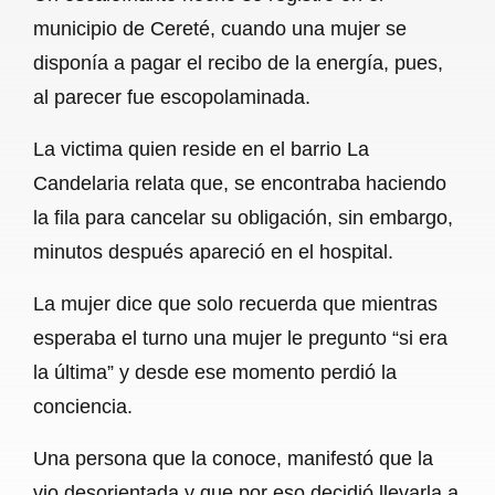
c
a
a
l
a
municipio de Cereté, cuando una mujer se
e
t
i
e
r
disponía a pagar el recibo de la energía, pues,
b
s
l
g
e
al parecer fue escopolaminada.
o
A
r
La victima quien reside en el barrio La
o
p
a
Candelaria relata que, se encontraba haciendo
k
p
m
la fila para cancelar su obligación, sin embargo,
minutos después apareció en el hospital.
La mujer dice que solo recuerda que mientras
esperaba el turno una mujer le pregunto “si era
la última” y desde ese momento perdió la
conciencia.
Una persona que la conoce, manifestó que la
vio desorientada y que por eso decidió llevarla a