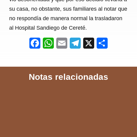
su casa, no obstante, sus familiares al notar que
no respondía de manera normal la trasladaron
al Hospital Sandiego de Cereté.
F
W
E
T
X
S
a
h
m
e
h
c
a
a
l
a
Notas relacionadas
e
t
i
e
r
b
s
l
g
e
o
A
r
o
p
a
k
p
m