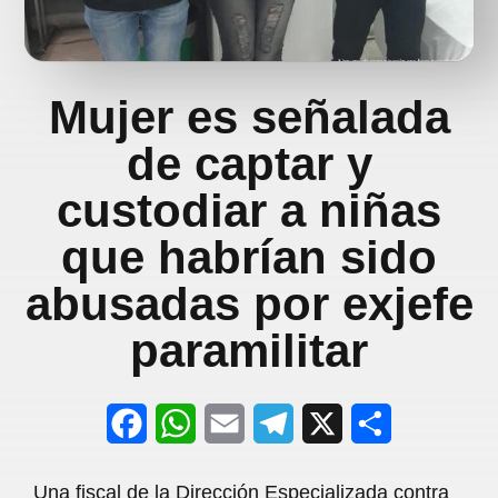
Mujer es señalada
de captar y
custodiar a niñas
que habrían sido
abusadas por exjefe
paramilitar
F
W
E
T
X
S
a
h
m
e
h
Una fiscal de la Dirección Especializada contra