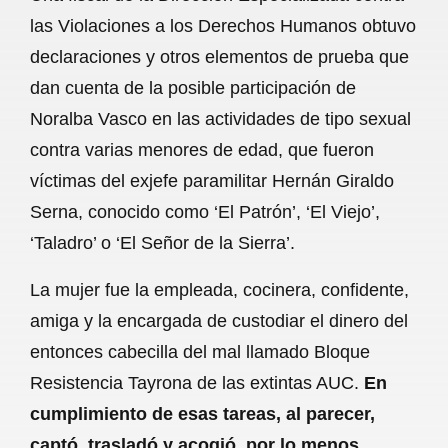
c
a
a
l
a
las Violaciones a los Derechos Humanos obtuvo
e
t
i
e
r
declaraciones y otros elementos de prueba que
b
s
l
g
e
dan cuenta de la posible participación de
o
A
r
Noralba Vasco en las actividades de tipo sexual
contra varias menores de edad, que fueron
o
p
a
víctimas del exjefe paramilitar Hernán Giraldo
k
p
m
Serna, conocido como ‘El Patrón’, ‘El Viejo’,
‘Taladro’ o ‘El Señor de la Sierra’.
La mujer fue la empleada, cocinera, confidente,
amiga y la encargada de custodiar el dinero del
entonces cabecilla del mal llamado Bloque
Resistencia Tayrona de las extintas AUC.
En
cumplimiento de esas tareas, al parecer,
captó, trasladó y acogió, por lo menos,