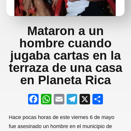
Mataron a un
hombre cuando
jugaba cartas en la
terraza de una casa
en Planeta Rica
F
W
E
T
X
S
a
h
m
e
h
Hace pocas horas de este viernes 6 de mayo
c
a
a
l
a
fue asesinado un hombre en el municipio de
e
t
i
e
r