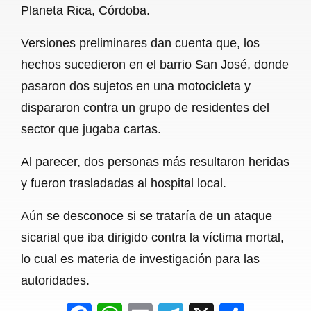
Planeta Rica, Córdoba.
b
s
l
g
e
Versiones preliminares dan cuenta que, los
o
A
r
hechos sucedieron en el barrio San José, donde
o
p
a
pasaron dos sujetos en una motocicleta y
k
p
m
dispararon contra un grupo de residentes del
sector que jugaba cartas.
Al parecer, dos personas más resultaron heridas
y fueron trasladadas al hospital local.
Aún se desconoce si se trataría de un ataque
sicarial que iba dirigido contra la víctima mortal,
lo cual es materia de investigación para las
autoridades.