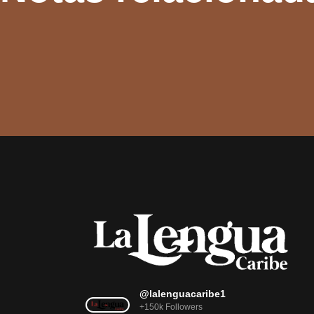
@lalenguacaribe1
+150k Followers