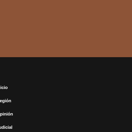
nicio
egión
pinión
udicial