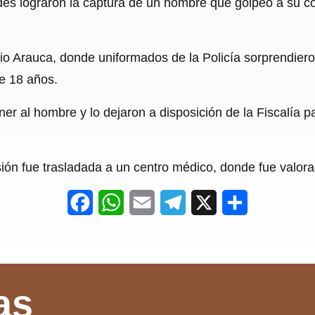
ades lograron la captura de un hombre que golpeó a su 
c
a
a
l
a
e
t
i
e
r
io Arauca, donde uniformados de la Policía sorprendier
b
s
l
g
e
de 18 años.
o
A
r
o
p
a
r al hombre y lo dejaron a disposición de la Fiscalía p
k
p
m
esión fue trasladada a un centro médico, donde fue valora
F
W
E
T
X
S
a
h
m
e
h
c
a
a
l
a
e
t
i
e
r
as
b
s
l
g
e