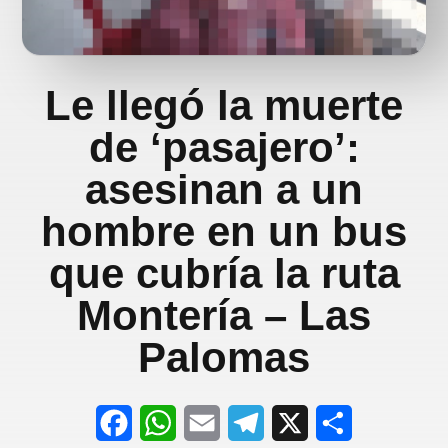
Le llegó la muerte
de ‘pasajero’:
asesinan a un
hombre en un bus
que cubría la ruta
Montería – Las
Palomas
F
W
E
T
X
S