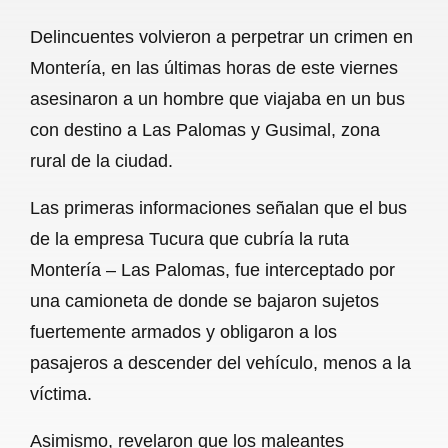
a
h
m
e
h
Delincuentes volvieron a perpetrar un crimen en
c
a
a
l
a
Montería, en las últimas horas de este viernes
e
t
i
e
r
asesinaron a un hombre que viajaba en un bus
b
s
l
g
e
con destino a Las Palomas y Gusimal, zona
o
A
r
rural de la ciudad.
o
p
a
Las primeras informaciones señalan que el bus
k
p
m
de la empresa Tucura que cubría la ruta
Montería – Las Palomas, fue interceptado por
una camioneta de donde se bajaron sujetos
fuertemente armados y obligaron a los
pasajeros a descender del vehículo, menos a la
víctima.
Asimismo, revelaron que los maleantes