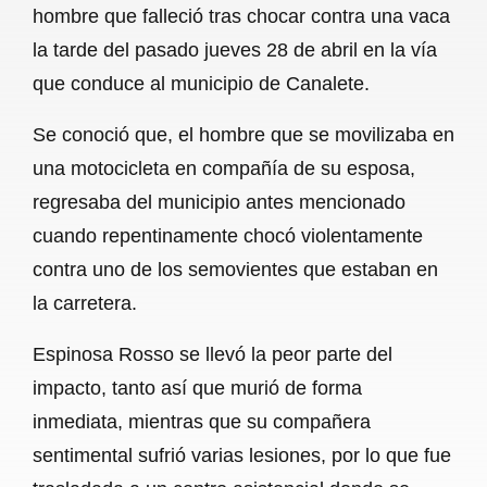
hombre que falleció tras chocar contra una vaca
b
s
l
g
e
la tarde del pasado jueves 28 de abril en la vía
o
A
r
que conduce al municipio de Canalete.
o
p
a
Se conoció que, el hombre que se movilizaba en
k
p
m
una motocicleta en compañía de su esposa,
regresaba del municipio antes mencionado
cuando repentinamente chocó violentamente
contra uno de los semovientes que estaban en
la carretera.
Espinosa Rosso se llevó la peor parte del
impacto, tanto así que murió de forma
inmediata, mientras que su compañera
sentimental sufrió varias lesiones, por lo que fue