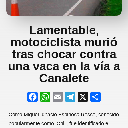
Lamentable,
motociclista murió
tras chocar contra
una vaca en la vía a
Canalete
F
W
E
T
X
S
a
h
m
e
h
Como Miguel Ignacio Espinosa Rosso, conocido
c
a
a
l
a
popularmente como ‘Chili, fue identificado el
e
t
i
e
r