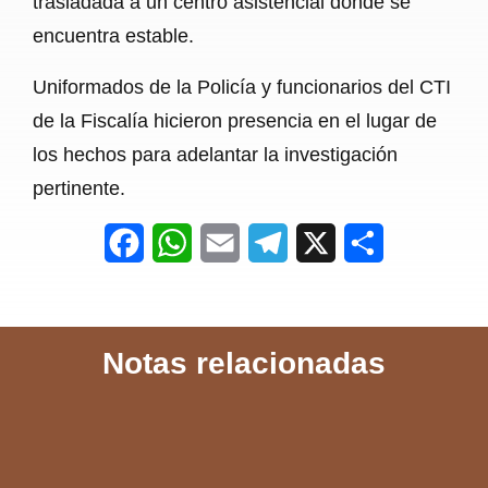
trasladada a un centro asistencial donde se
encuentra estable.
Uniformados de la Policía y funcionarios del CTI
de la Fiscalía hicieron presencia en el lugar de
los hechos para adelantar la investigación
pertinente.
F
W
E
T
X
S
a
h
m
e
h
c
a
a
l
a
Notas relacionadas
e
t
i
e
r
b
s
l
g
e
o
A
r
o
p
a